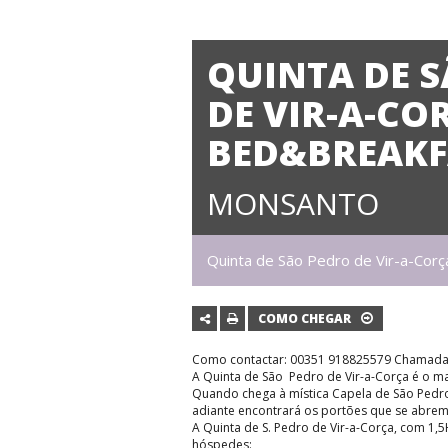
QUINTA DE 
DE VIR-A-CO
BED&BREAKF
MONSANTO
Quinta de São Pedro de Vir-a-Co
COMO CHEGAR
Como contactar: 00351 918825579 Chamada 
A Quinta de São Pedro de Vir-a-Corça é o m
Quando chega à mística Capela de São
Pedro
adiante encontrará os portões que se abrem
A Quinta de S. Pedro de Vir-a-Corça, com 1,
hóspedes: