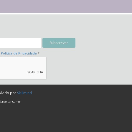
a
Política de Privacidade
*
olvido por
Skillmind
AL) de consumo.