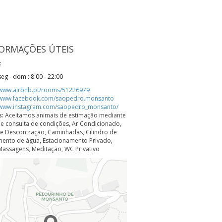
ORMAÇÕES ÚTEIS
:
seg - dom : 8:00 - 22:00
/www.airbnb.pt/rooms/51226979
//www.facebook.com/saopedro.monsanto
//www.instagram.com/saopedro_monsanto/
s:
Aceitamos animais de estimação mediante
e consulta de condições, Ar Condicionado,
e Descontração, Caminhadas, Cilindro de
ento de água, Estacionamento Privado,
Massagens, Meditação, WC Privativo