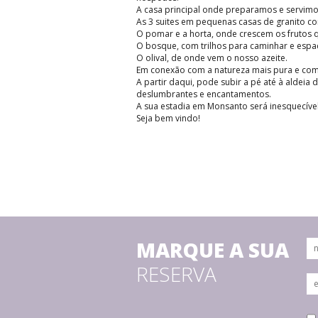
A casa principal onde preparamos e servim
As 3 suites em pequenas casas de granito com
O pomar e a horta, onde crescem os frutos 
O bosque, com trilhos para caminhar e espa
O olival, de onde vem o nosso azeite.
Em conexão com a natureza mais pura e com a
A partir daqui, pode subir a pé até à aldei
deslumbrantes e encantamentos.
A sua estadia em Monsanto será inesquecível
Seja bem vindo!
MARQUE A SUA
RESERVA