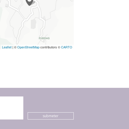
Leaflet
| ©
OpenStreetMap
contributors ©
CARTO
submeter