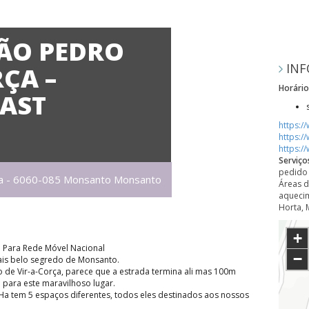
SÃO PEDRO
INF
RÇA –
Horário
AST
https:/
https:
https:
Serviço
pedido 
rça - 6060-085 Monsanto Monsanto
Áreas d
aquecim
Horta, 
+
Para Rede Móvel Nacional
−
ais belo segredo de Monsanto.
 de Vir-a-Corça, parece que a estrada termina ali mas 100m
 para este maravilhoso lugar.
5Ha tem 5 espaços diferentes, todos eles destinados aos nossos