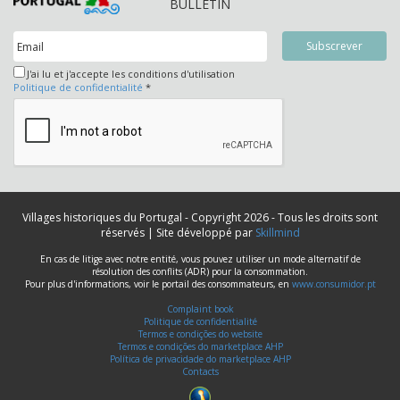
BULLETIN
J'ai lu et j'accepte les conditions d'utilisation
Politique de confidentialité
*
Villages historiques du Portugal - Copyright 2026 - Tous les droits sont
réservés | Site développé par
Skillmind
En cas de litige avec notre entité, vous pouvez utiliser un mode alternatif de
résolution des conflits (ADR) pour la consommation.
Pour plus d'informations, voir le portail des consommateurs, en
www.consumidor.pt
Complaint book
Politique de confidentialité
Termos e condições do website
Termos e condições do marketplace AHP
Política de privacidade do marketplace AHP
Contacts