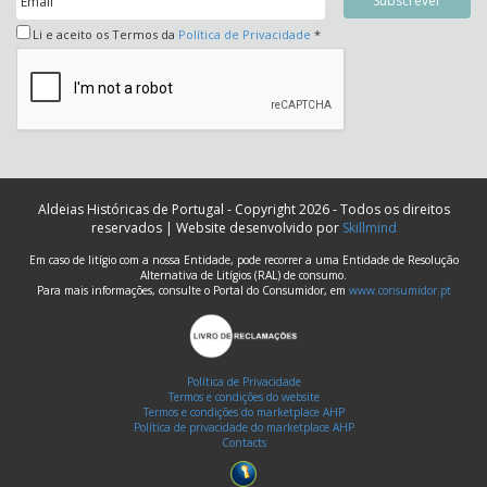
Li e aceito os Termos da
Política de Privacidade
*
Aldeias Históricas de Portugal - Copyright 2026 - Todos os direitos
reservados | Website desenvolvido por
Skillmind
Em caso de litígio com a nossa Entidade, pode recorrer a uma Entidade de Resolução
Alternativa de Litígios (RAL) de consumo.
Para mais informações, consulte o Portal do Consumidor, em
www.consumidor.pt
Política de Privacidade
Termos e condições do website
Termos e condições do marketplace AHP
Política de privacidade do marketplace AHP
Contacts