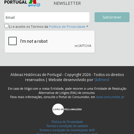
NEWSLETTER
Li e aceito os Termos da
Política de Privacidade
*
Aldeias Históricas de Portugal - Copyright 2026 - Todos os direitos
reservados | Website desenvolvido por
Skillmind
Em caso de litígio com a nossa Entidade, pode recorrer a uma Entidade de Resolução
Alternativa de Litígios (RAL) de consumo.
Para mais informações, consulte o Portal do Consumidor, em
www.consumidor.pt
Política de Privacidade
Termos e condições do website
Termos e condições do marketplace AHP