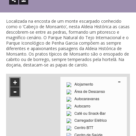
Localizada na encosta de um monte escarpado conhecido
como o ‘Cabeço de Monsanto’, nesta Aldeia Histórica as casas
descobrem-se entre as pedras, formando um pitoresco e
magnífico cenário. O Parque Natural do Tejo Internacional e o
Parque Iconológico de Penha Garcia compõem as sempre
diferentes e apaixonantes paisagens da Aldeia Histórica de
Monsanto. Os pratos típicos de Monsanto são o ensopado de
cabrito ou de borrego, sempre temperados pela hortelã. Na
doçaria, destacam-se as papas de carolo.
-
+
Alojamento
-
Área de Descanso
Autocaravanas
Autocarro
Café ou Snack-Bar
Carregador Elétrico
Centro BTT
Centro de Saúde