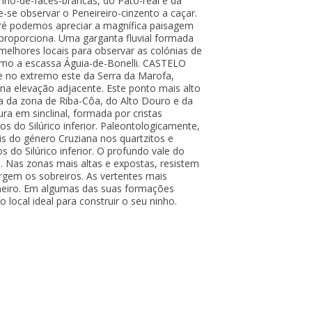
nho-de-faces-brancas, do Pato-real e da
-se observar o Peneireiro-cinzento a caçar.
ré podemos apreciar a magnífica paisagem
 proporciona. Uma garganta fluvial formada
melhores locais para observar as colónias de
omo a escassa Águia-de-Bonelli. CASTELO
 no extremo este da Serra da Marofa,
na elevação adjacente. Este ponto mais alto
a da zona de Riba-Côa, do Alto Douro e da
ra em sinclinal, formada por cristas
tos do Silúrico inferior. Paleontologicamente,
is do género Cruziana nos quartzitos e
 do Silúrico inferior. O profundo vale do
l. Nas zonas mais altas e expostas, resistem
urgem os sobreiros. As vertentes mais
heiro. Em algumas das suas formações
 local ideal para construir o seu ninho.