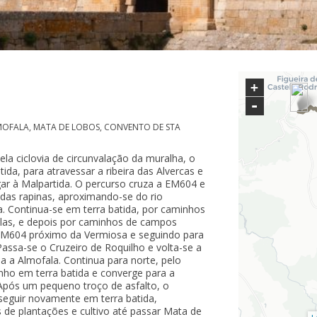
+
-
MOFALA, MATA DE LOBOS, CONVENTO DE STA
ela ciclovia de circunvalação da muralha, o
ida, para atravessar a ribeira das Alvercas e
gar à Malpartida. O percurso cruza a EM604 e
 das rapinas, aproximando-se do rio
a. Continua-se em terra batida, por caminhos
elas, e depois por caminhos de campos
EM604 próximo da Vermiosa e seguindo para
Passa-se o Cruzeiro de Roquilho e volta-se a
 a Almofala. Continua para norte, pelo
ho em terra batida e converge para a
Após um pequeno troço de asfalto, o
 seguir novamente em terra batida,
 de plantações e cultivo até passar Mata de