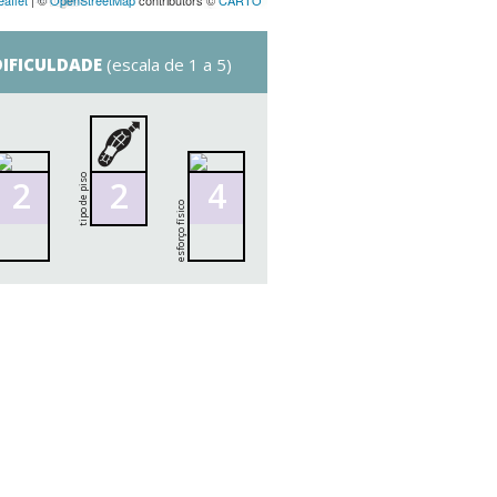
eaflet
| ©
OpenStreetMap
contributors ©
CARTO
DIFICULDADE
(escala de 1 a 5)
tipo de piso
2
2
4
esforço físico