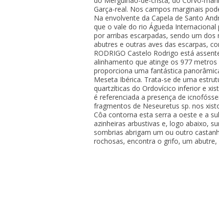
do Mergulhão-de-crista, do Corvo-mari
Garça-real. Nos campos marginais pode
Na envolvente da Capela de Santo And
que o vale do rio Águeda Internacional
por arribas escarpadas, sendo um dos 
abutres e outras aves das escarpas, c
RODRIGO Castelo Rodrigo está assente
alinhamento que atinge os 977 metros 
proporciona uma fantástica panorâmic
Meseta Ibérica. Trata-se de uma estrutu
quartzíticas do Ordovícico inferior e xis
é referenciada a presença de icnofósse
fragmentos de Neseuretus sp. nos xistos
Côa contorna esta serra a oeste e a su
azinheiras arbustivas e, logo abaixo, s
sombrias abrigam um ou outro castan
rochosas, encontra o grifo, um abutre, o