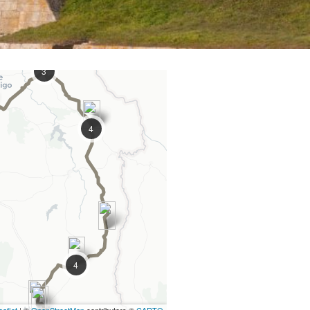
3
4
4