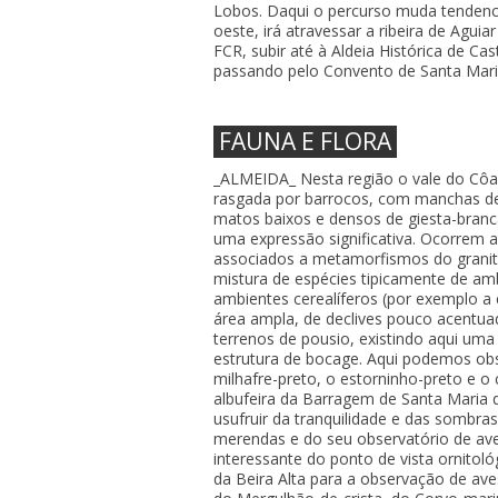
Lobos. Daqui o percurso muda tendenc
oeste, irá atravessar a ribeira de Agu
FCR, subir até à Aldeia Histórica de Cas
passando pelo Convento de Santa Maria
FAUNA E FLORA
_ALMEIDA_ Nesta região o vale do Côa 
rasgada por barrocos, com manchas d
matos baixos e densos de giesta-branc
uma expressão significativa. Ocorrem 
associados a metamorfismos do granito
mistura de espécies tipicamente de am
ambientes cerealíferos (por exemplo a 
área ampla, de declives pouco acentuad
terrenos de pousio, existindo aqui uma
estrutura de bocage. Aqui podemos obs
milhafre-preto, o estorninho-preto e 
albufeira da Barragem de Santa Maria
usufruir da tranquilidade e das sombra
merendas e do seu observatório de av
interessante do ponto de vista ornitol
da Beira Alta para a observação de aves