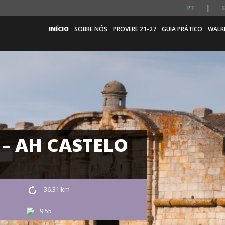
PT
INÍCIO
SOBRE NÓS
PROVERE 21-27
GUIA PRÁTICO
WALK
– AH CASTELO
36.31 km
9:55