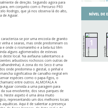
L
ialmente de direção. Seguindo agora para
iar para, em conjunto com o Percurso PR3
telo Rodrigo, que já nos observa lá do alto,
NÍVEL DE 
 de Aguiar.
a
d
v
e
r
s
i
d
d
e
d
o
m
e
i
o
a
m
b
i
e
n
t
caracteriza-se por uma encosta de granito
1
e vinha e searas, mas onde predominam os
a e onde o rosmaninho e a bela-luz têm
orientação
a
e
ainda alguns aglomerados de estevas
 deste local. Na avifauna salientamos a
bientes arbustivos rochosos com outras de
calhandrinha). A zona do rio Seco é uma
os onde predomina o giestal, o pinhal e
 mancha significativa de carvalho-negral em
ervar espécies como o papa-figos, o
o chamariz entre outros. ALMOFALA A
 de Aguiar convida a uma paragem para
s da sua envolvente, dos seus parques de
es. Neste aspeto é uma área muito
ógico, representando um dos melhores locais
 aquáticas. Aqui é de salientar a presença