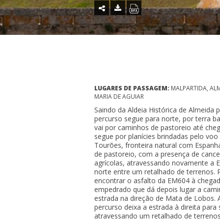
LUGARES DE PASSAGEM:
MALPARTIDA, AL
MARIA DE AGUIAR
Saindo da Aldeia Histórica de Almeida p
percurso segue para norte, por terra bat
vai por caminhos de pastoreio até che
segue por planícies brindadas pelo voo
Tourões, fronteira natural com Espanh
de pastoreio, com a presença de canc
agrícolas, atravessando novamente a 
norte entre um retalhado de terrenos. 
encontrar o asfalto da EM604 à chegada
empedrado que dá depois lugar a camin
estrada na direção de Mata de Lobos. 
percurso deixa a estrada à direita para
atravessando um retalhado de terrenos