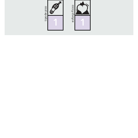
esforço físico
tipo de piso
1
1