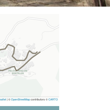
eaflet
| ©
OpenStreetMap
contributors ©
CARTO