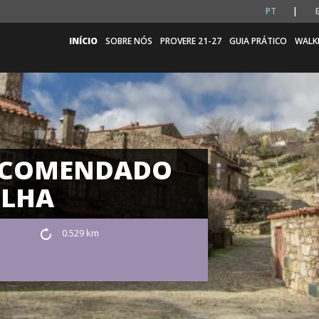
PT
INÍCIO
SOBRE NÓS
PROVERE 21-27
GUIA PRÁTICO
WALK
RECOMENDADO
ELHA
0.529 km