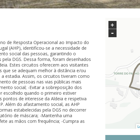
+
-
ano de Resposta Operacional ao Impacto do
ugal (AHP), identificou-se a necessidade de
ento social das pessoas, garantindo o
s pela DGS. Dessa forma, foram desenhados
eia. Estes circuitos oferecem aos visitantes
os que se adequam melhor à distância e/ou
 estadia. Assim, os circuitos tiveram como
amento de pessoas nas vias públicas mais
mento social; -Evitar a sobreposição dos
er escolhido quando o primeiro estiver
s pontos de interesse da Aldeia e respetiva
P. Além do afastamento social, as AHP
rmas estabelecidas pela DGS no decorrer
rigatório de máscara; -Mantenha uma
infete as mãos com frequência; -Cumpra as
L