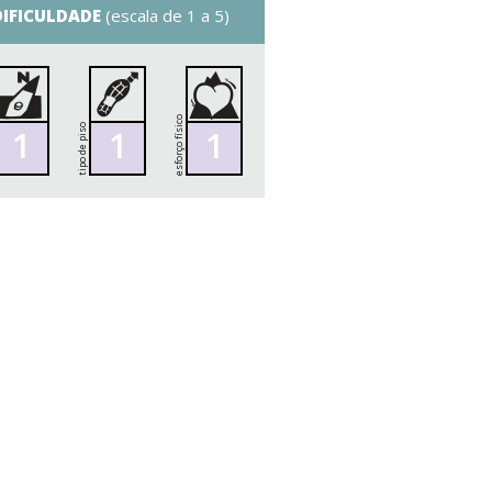
DIFICULDADE
(escala de 1 a 5)
esforço físico
tipo de piso
1
1
1