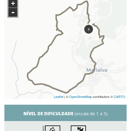
+
-
4
Leaflet
| ©
OpenStreetMap
contributors ©
CARTO
NÍVEL DE DIFICULDADE
(escala de 1 a 5)