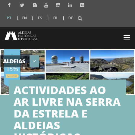
PT
EN
ES
FR
DE
Togg
navi
ALDEIAS
ACTIVIDADES AO
AR LIVRE NA SERRA
DA ESTRELA E
ALDEIAS