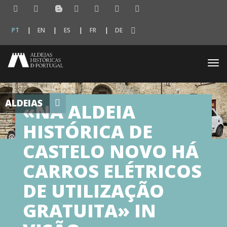
PT
EN
ES
FR
DE
Togg
navi
ALDEIAS
«NA ALDEIA
HISTÓRICA DE
CASTELO NOVO HÁ
CARROS ELÉTRICOS
DE UTILIZAÇÃO
GRATUITA» IN