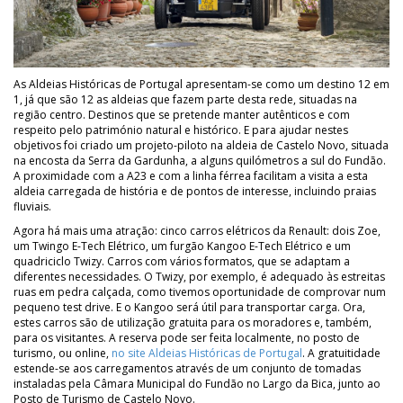
As Aldeias Históricas de Portugal apresentam-se como um destino 12 em
1, já que são 12 as aldeias que fazem parte desta rede, situadas na
região centro. Destinos que se pretende manter autênticos e com
respeito pelo património natural e histórico. E para ajudar nestes
objetivos foi criado um projeto-piloto na aldeia de Castelo Novo, situada
na encosta da Serra da Gardunha, a alguns quilómetros a sul do Fundão.
A proximidade com a A23 e com a linha férrea facilitam a visita a esta
aldeia carregada de história e de pontos de interesse, incluindo praias
fluviais.
Agora há mais uma atração: cinco carros elétricos da Renault: dois Zoe,
um Twingo E-Tech Elétrico, um furgão Kangoo E-Tech Elétrico e um
quadriciclo Twizy. Carros com vários formatos, que se adaptam a
diferentes necessidades. O Twizy, por exemplo, é adequado às estreitas
ruas em pedra calçada, como tivemos oportunidade de comprovar num
pequeno test drive. E o Kangoo será útil para transportar carga. Ora,
estes carros são de utilização gratuita para os moradores e, também,
para os visitantes. A reserva pode ser feita localmente, no posto de
turismo, ou online,
no site Aldeias Históricas de Portugal
. A gratuitidade
estende-se aos carregamentos através de um conjunto de tomadas
instaladas pela Câmara Municipal do Fundão no Largo da Bica, junto ao
Posto de Turismo de Castelo Novo.