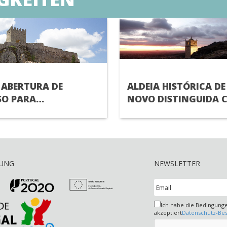
 ABERTURA DE
ALDEIA HISTÓRICA DE
O PARA
NOVO DISTINGUIDA 
MENTO DE
UMA DAS “MELHORES 
A) SUPERIOR
TURÍSTICAS” PELA
ORGANIZAÇÃO MUND
TURISMO
RUNG
NEWSLETTER
Ich habe die Bedingung
akzeptiert
Datenschutz-B