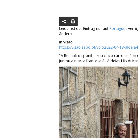
Leider ist der Eintrag nur auf
Português
verfüg
ändern.
In Visão
https://visao.sapo.pt/volt/2022-04-13-aldeia-
"A Renault disponibilizou cinco carros elétr
juntou a marca francesa às Aldeias Históric