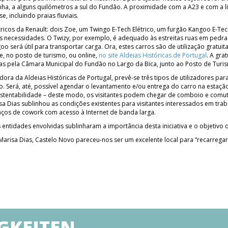
a, a alguns quilómetros a sul do Fundão. A proximidade com a A23 e com a linha
, incluindo praias fluviais.
ricos da Renault: dois Zoe, um Twingo E-Tech Elétrico, um furgão Kangoo E-Tec
es necessidades. O Twizy, por exemplo, é adequado às estreitas ruas em pedr
o será útil para transportar carga. Ora, estes carros são de utilização gratu
te, no posto de turismo, ou online,
no site Aldeias Históricas de Portugal
. A gra
as pela Câmara Municipal do Fundão no Largo da Bica, junto ao Posto de Turi
ra da Aldeias Históricas de Portugal, prevê-se três tipos de utilizadores para
 Será, até, possível agendar o levantamento e/ou entrega do carro na estação 
ustentabilidade – deste modo, os visitantes podem chegar de comboio e comut
risa Dias sublinhou as condições existentes para visitantes interessados em t
ços de cowork com acesso à Internet de banda larga.
 entidades envolvidas sublinharam a importância desta iniciativa e o objetivo
Marisa Dias, Castelo Novo pareceu-nos ser um excelente local para “recarregar 
GKEITEN