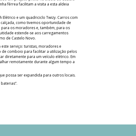
 férrea facilitam a visita a esta aldeia
h Elétrico e um quadriciclo Twizy. Carros com
a calçada, como tivemos oportunidade de
ita para os moradores e, também, para os
tuitidade estende-se aos carregamentos
smo de Castelo Novo.
 este serviço: turistas, moradores e
de comboio para facilitar a utilização pelos
ar diretamente para um veículo elétrico. Em
rabalhar remotamente durante algum tempo a
 que possa ser expandida para outros locais.
baterias”.