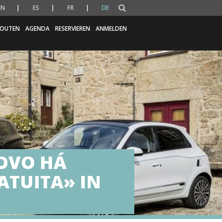
EN
ES
FR
DE
OUTEN
AGENDA
RESERVIEREN
ANMELDEN
NOVO HÁ
ATUITA» IN