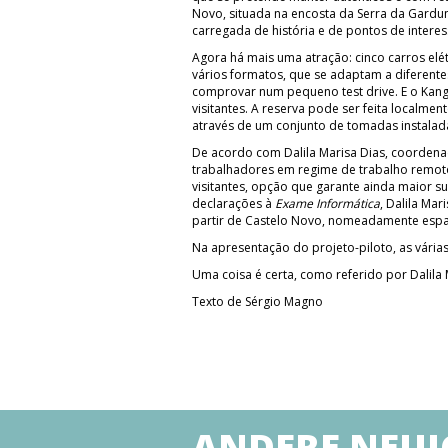
Novo, situada na encosta da Serra da Gardunh
carregada de história e de pontos de interesse
Agora há mais uma atração: cinco carros elét
vários formatos, que se adaptam a diferent
comprovar num pequeno test drive. E o Kango
visitantes. A reserva pode ser feita localmen
através de um conjunto de tomadas instalad
De acordo com Dalila Marisa Dias, coordenado
trabalhadores em regime de trabalho remoto.
visitantes, opção que garante ainda maior s
declarações à
Exame Informática
, Dalila Ma
partir de Castelo Novo, nomeadamente espa
Na apresentação do projeto-piloto, as várias
Uma coisa é certa, como referido por Dalila 
Texto de Sérgio Magno
ANDERE NEUI