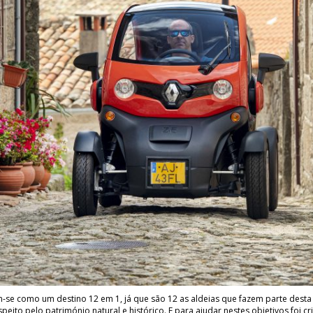
m-se como um destino 12 em 1, já que são 12 as aldeias que fazem parte desta 
eito pelo património natural e histórico. E para ajudar nestes objetivos foi c