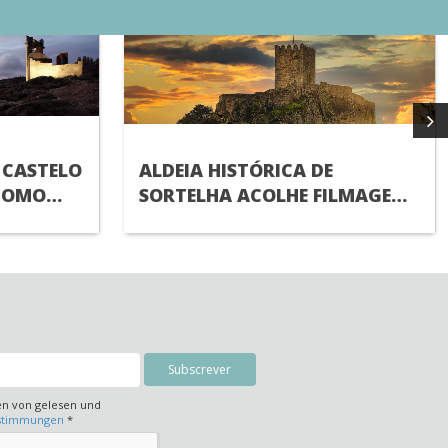
 CASTELO
ALDEIA HISTÓRICA DE
COMO
SORTELHA ACOLHE FILMAGENS
ALDEIAS
DE NOVO FILME DA NETFLIX
IAL DO
en von gelesen und
estimmungen
*