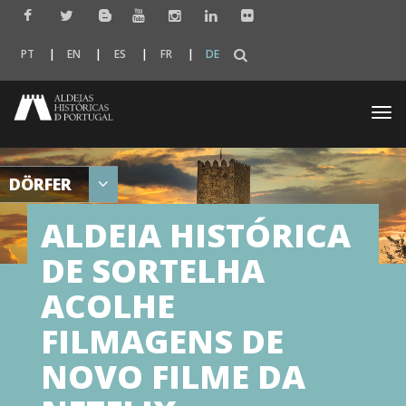
PT
EN
ES
FR
DE
Togg
navi
DÖRFER
ALDEIA HISTÓRICA
DE SORTELHA
ACOLHE
FILMAGENS DE
NOVO FILME DA