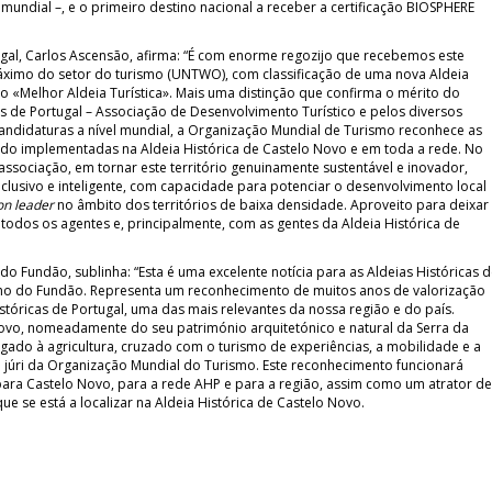
mundial –, e o primeiro destino nacional a receber a certificação BIOSPHERE
ugal, Carlos Ascensão, afirma: “É com enorme regozijo que recebemos este
ximo do setor do turismo (UNTWO), com classificação de uma nova Aldeia
to «Melhor Aldeia Turística». Mais uma distinção que confirma o mérito do
as de Portugal – Associação de Desenvolvimento Turístico e pelos diversos
candidaturas a nível mundial, a Organização Mundial de Turismo reconhece as
ido implementadas na Aldeia Histórica de Castelo Novo e em toda a rede. No
associação, em tornar este território genuinamente sustentável e inovador,
nclusivo e inteligente, com capacidade para potenciar o desenvolvimento local
on leader
no âmbito dos territórios de baixa densidade. Aproveito para deixar
todos os agentes e, principalmente, com as gentes da Aldeia Histórica de
do Fundão, sublinha: “Esta é uma excelente notícia para as Aldeias Históricas 
lho do Fundão. Representa um reconhecimento de muitos anos de valorização
tóricas de Portugal, uma das mais relevantes da nossa região e do país.
ovo, nomeadamente do seu património arquitetónico e natural da Serra da
igado à agricultura, cruzado com o turismo de experiências, a mobilidade e a
 júri da Organização Mundial do Turismo. Este reconhecimento funcionará
para Castelo Novo, para a rede AHP e para a região, assim como um atrator de
e se está a localizar na Aldeia Histórica de Castelo Novo.