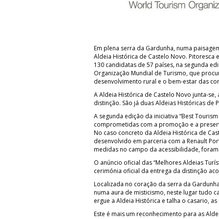
Em plena serra da Gardunha, numa paisagem 
Aldeia Histórica de Castelo Novo. Pitoresca 
130 candidatas de 57 países, na segunda edi
Organização Mundial de Turismo, que procur
desenvolvimento rural e o bem-estar das c
A Aldeia Histórica de Castelo Novo junta-se,
distinção. São já duas Aldeias Históricas de 
A segunda edição da iniciativa “Best Touris
comprometidas com a promoção e a preservaç
No caso concreto da Aldeia Histórica de Cas
desenvolvido em parceria com a Renault Port
medidas no campo da acessibilidade, foram de
O anúncio oficial das “Melhores Aldeias Turí
cerimónia oficial da entrega da distinção ac
Localizada no coração da serra da Gardunha
numa aura de misticismo, neste lugar tudo c
ergue a Aldeia Histórica e talha o casario, a
Este é mais um reconhecimento para as Aldeia