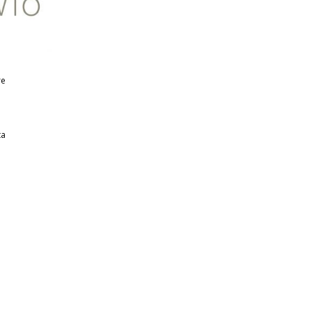
re
ta