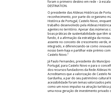
foram o primeiro destino em rede – à escala 
DESTINATION.
O presidente das Aldeias Históricas de Port
reconhecimento, por parte do organismo má
Histórica de Portugal, Castelo Novo, enquan
trabalho desenvolvido pela Aldeias Históric
agentes no território. Apesar das inúmeras 
boas práticas de sustentabilidade que têm s
fundo, é a afirmação da estratégia da nossa 
assente no conceito de crescimento verde, i
integrado, e diferenciando-se como
innovati
nosso bem-haja e partilhar este prémio com 
Castelo Novo.”
Já Paulo Fernandes, presidente do Município 
Portugal, para Castelo Novo e para o conce
dos recursos fundadores da Rede Aldeias His
Acreditamos que a valorização de Castelo N
Gardunha, a par do seu património cultural l
acessibilidade foram temas valorizados pelo
como um novo impulso na atração turística 
uma nova geração de investimento privado qu