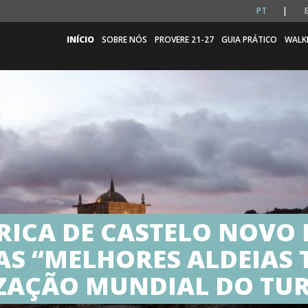
PT
INÍCIO
SOBRE NÓS
PROVERE 21-27
GUIA PRÁTICO
WALK
RICA DE CASTELO NOVO
S “MELHORES ALDEIAS T
ZAÇÃO MUNDIAL DO TU