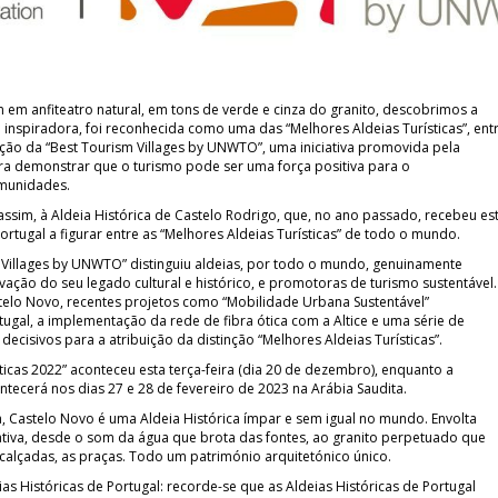
em anfiteatro natural, em tons de verde e cinza do granito, descobrimos a
e inspiradora, foi reconhecida como uma das “Melhores Aldeias Turísticas”, ent
ção da “Best Tourism Villages by UNWTO”, uma iniciativa promovida pela
a demonstrar que o turismo pode ser uma força positiva para o
omunidades.
 assim, à Aldeia Histórica de Castelo Rodrigo, que, no ano passado, recebeu es
Portugal a figurar entre as “Melhores Aldeias Turísticas” de todo o mundo.
m Villages by UNWTO” distinguiu aldeias, por todo o mundo, genuinamente
ão do seu legado cultural e histórico, e promotoras de turismo sustentável.
telo Novo, recentes projetos como “Mobilidade Urbana Sustentável”
ugal, a implementação da rede de fibra ótica com a Altice e uma série de
cisivos para a atribuição da distinção “Melhores Aldeias Turísticas”.
sticas 2022” aconteceu esta terça-feira (dia 20 de dezembro), enquanto a
ontecerá nos dias 27 e 28 de fevereiro de 2023 na Arábia Saudita.
, Castelo Novo é uma Aldeia Histórica ímpar e sem igual no mundo. Envolta
ativa, desde o som da água que brota das fontes, ao granito perpetuado que
s calçadas, as praças. Todo um património arquitetónico único.
s Históricas de Portugal: recorde-se que as Aldeias Históricas de Portugal