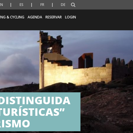
EN
ES
FR
DE
ING & CYCLING
AGENDA
RESERVAR
LOGIN
 DISTINGUIDA
URÍSTICAS”
RISMO