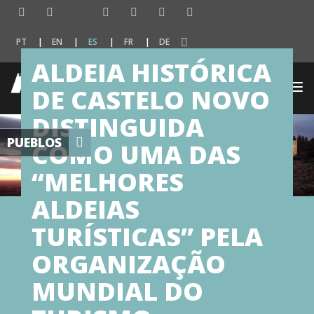
PT
EN
ES
FR
DE
ALDEIA HISTÓRICA
Togg
DE CASTELO NOVO
navi
DISTINGUIDA
PUEBLOS
COMO UMA DAS
“MELHORES
ALDEIAS
TURÍSTICAS” PELA
ORGANIZAÇÃO
MUNDIAL DO