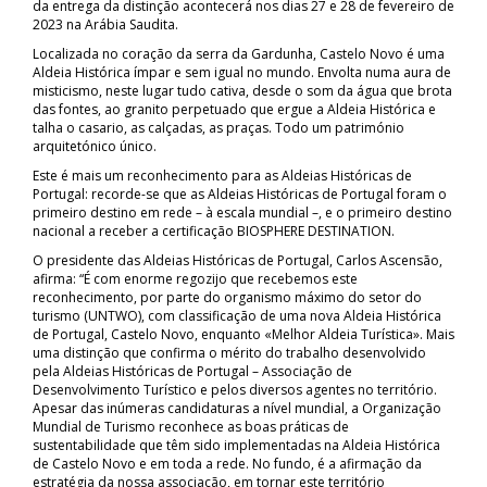
da entrega da distinção acontecerá nos dias 27 e 28 de fevereiro de
2023 na Arábia Saudita.
Localizada no coração da serra da Gardunha, Castelo Novo é uma
Aldeia Histórica ímpar e sem igual no mundo. Envolta numa aura de
misticismo, neste lugar tudo cativa, desde o som da água que brota
das fontes, ao granito perpetuado que ergue a Aldeia Histórica e
talha o casario, as calçadas, as praças. Todo um património
arquitetónico único.
Este é mais um reconhecimento para as Aldeias Históricas de
Portugal: recorde-se que as Aldeias Históricas de Portugal foram o
primeiro destino em rede – à escala mundial –, e o primeiro destino
nacional a receber a certificação BIOSPHERE DESTINATION.
O presidente das Aldeias Históricas de Portugal, Carlos Ascensão,
afirma: “É com enorme regozijo que recebemos este
reconhecimento, por parte do organismo máximo do setor do
turismo (UNTWO), com classificação de uma nova Aldeia Histórica
de Portugal, Castelo Novo, enquanto «Melhor Aldeia Turística». Mais
uma distinção que confirma o mérito do trabalho desenvolvido
pela Aldeias Históricas de Portugal – Associação de
Desenvolvimento Turístico e pelos diversos agentes no território.
Apesar das inúmeras candidaturas a nível mundial, a Organização
Mundial de Turismo reconhece as boas práticas de
sustentabilidade que têm sido implementadas na Aldeia Histórica
de Castelo Novo e em toda a rede. No fundo, é a afirmação da
estratégia da nossa associação, em tornar este território