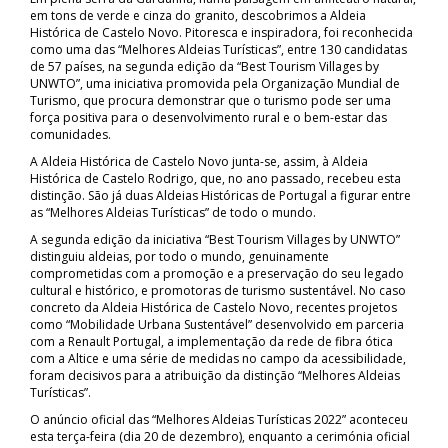
em tons de verde e cinza do granito, descobrimos a Aldeia
Histórica de Castelo Novo. Pitoresca e inspiradora, foi reconhecida
como uma das “Melhores Aldeias Turísticas”, entre 130 candidatas
de 57 países, na segunda edição da “Best Tourism Villages by
UNWTO”, uma iniciativa promovida pela Organização Mundial de
Turismo, que procura demonstrar que o turismo pode ser uma
força positiva para o desenvolvimento rural e o bem-estar das
comunidades.
A Aldeia Histórica de Castelo Novo junta-se, assim, à Aldeia
Histórica de Castelo Rodrigo, que, no ano passado, recebeu esta
distinção. São já duas Aldeias Históricas de Portugal a figurar entre
as “Melhores Aldeias Turísticas” de todo o mundo.
A segunda edição da iniciativa “Best Tourism Villages by UNWTO”
distinguiu aldeias, por todo o mundo, genuinamente
comprometidas com a promoção e a preservação do seu legado
cultural e histórico, e promotoras de turismo sustentável. No caso
concreto da Aldeia Histórica de Castelo Novo, recentes projetos
como “Mobilidade Urbana Sustentável” desenvolvido em parceria
com a Renault Portugal, a implementação da rede de fibra ótica
com a Altice e uma série de medidas no campo da acessibilidade,
foram decisivos para a atribuição da distinção “Melhores Aldeias
Turísticas”.
O anúncio oficial das “Melhores Aldeias Turísticas 2022” aconteceu
esta terça-feira (dia 20 de dezembro), enquanto a cerimónia oficial