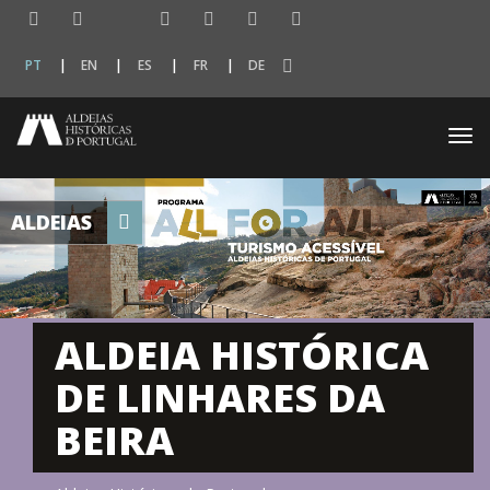
PT
EN
ES
FR
DE
Togg
navi
ALDEIAS
ALDEIA HISTÓRICA
DE LINHARES DA
BEIRA