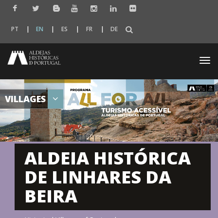
PT
EN
ES
FR
DE
Togg
navi
VILLAGES
ALDEIA HISTÓRICA
DE LINHARES DA
BEIRA