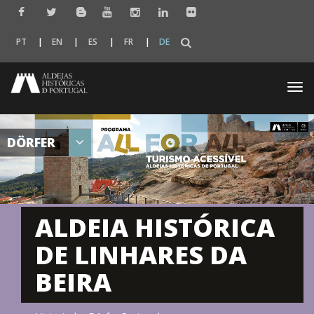
PT
EN
ES
FR
DE
Togg
navi
DÖRFER
ALDEIA HISTÓRICA
DE LINHARES DA
BEIRA