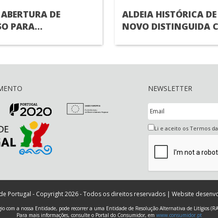
 ABERTURA DE
ALDEIA HISTÓRICA DE
O PARA
NOVO DISTINGUIDA 
MENTO DE
UMA DAS “MELHORES 
A) SUPERIOR
TURÍSTICAS” PELA
ORGANIZAÇÃO MUND
TURISMO
AMENTO
NEWSLETTER
Li e aceito os Termos d
 de Portugal - Copyright 2026 - Todos os direitos reservados | Website desenv
ígio com a nossa Entidade, pode recorrer a uma Entidade de Resolução Alternativa de Litígios (R
Para mais informações, consulte o Portal do Consumidor, em
www.consumidor.pt