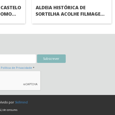
 CASTELO
ALDEIA HISTÓRICA DE
COMO
SORTELHA ACOLHE FILMAGENS
ALDEIAS
DE NOVO FILME DA NETFLIX
IAL DO
a
Política de Privacidade
*
olvido por
Skillmind
AL) de consumo.