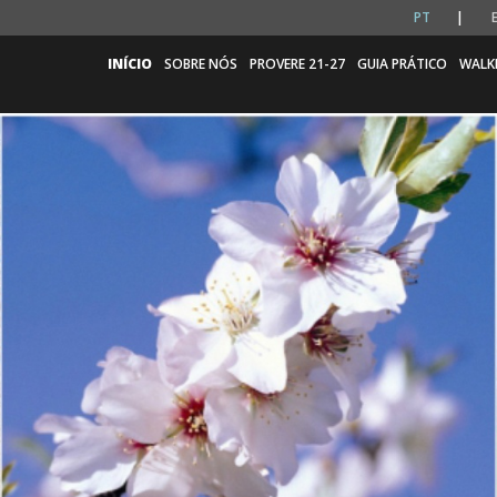
PT
INÍCIO
SOBRE NÓS
PROVERE 21-27
GUIA PRÁTICO
WALK