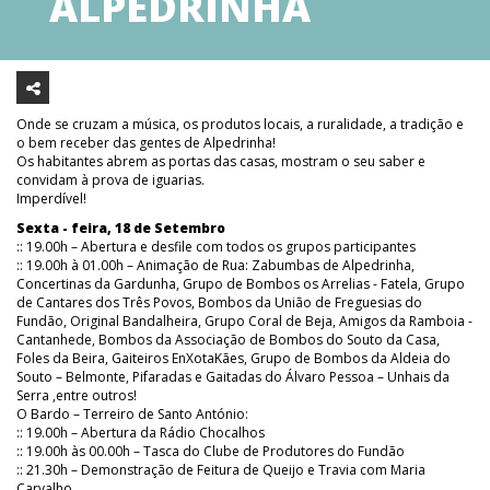
ALPEDRINHA
Onde se cruzam a música, os produtos locais, a ruralidade, a tradição e
o bem receber das gentes de Alpedrinha!
Os habitantes abrem as portas das casas, mostram o seu saber e
convidam à prova de iguarias.
Imperdível!
Sexta - feira, 18 de Setembro
:: 19.00h – Abertura e desfile com todos os grupos participantes
:: 19.00h à 01.00h – Animação de Rua: Zabumbas de Alpedrinha,
Concertinas da Gardunha, Grupo de Bombos os Arrelias - Fatela, Grupo
de Cantares dos Três Povos, Bombos da União de Freguesias do
Fundão, Original Bandalheira, Grupo Coral de Beja, Amigos da Ramboia -
Cantanhede, Bombos da Associação de Bombos do Souto da Casa,
Foles da Beira, Gaiteiros EnXotaKães, Grupo de Bombos da Aldeia do
Souto – Belmonte, Pifaradas e Gaitadas do Álvaro Pessoa – Unhais da
Serra ,entre outros!
O Bardo – Terreiro de Santo António:
:: 19.00h – Abertura da Rádio Chocalhos
:: 19.00h às 00.00h – Tasca do Clube de Produtores do Fundão
:: 21.30h – Demonstração de Feitura de Queijo e Travia com Maria
Carvalho