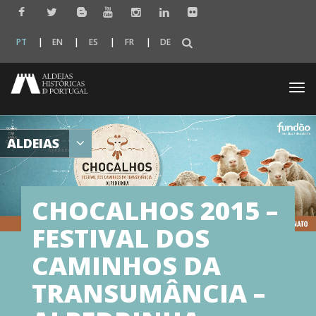
PT
EN
ES
FR
DE
Togg
navi
ALDEIAS
CHOCALHOS 2015 –
FESTIVAL DOS
CAMINHOS DA
TRANSUMÂNCIA –