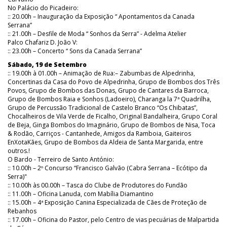
No Palácio do Picadeiro:
:: 20.00h – Inauguração da Exposição “ Apontamentos da Canada
Serrana”
:: 21.00h – Desfile de Moda “ Sonhos da Serra” - Adelma Atelier
Palco Chafariz D. João V:
:: 23.00h – Concerto “ Sons da Canada Serrana”
Sábado, 19 de Setembro
:: 19.00h à 01.00h – Animação de Rua:– Zabumbas de Alpedrinha,
Concertinas da Casa do Povo de Alpedrinha, Grupo de Bombos dos Três
Povos, Grupo de Bombos das Donas, Grupo de Cantares da Barroca,
Grupo de Bombos Raia e Sonhos (Ladoeiro), Charanga la 7ª Quadrilha,
Grupo de Percussão Tradicional de Castelo Branco “Os Chibatas”,
Chocalheiros de Vila Verde de Ficalho, Original Bandalheira, Grupo Coral
de Beja, Ginga Bombos do Imaginário, Grupo de Bombos de Nisa, Toca
& Rodão, Carriços - Cantanhede, Amigos da Ramboia, Gaiteiros
EnXotaKães, Grupo de Bombos da Aldeia de Santa Margarida, entre
outros.!
O Bardo - Terreiro de Santo António:
:: 10.00h – 2º Concurso “Francisco Galvão (Cabra Serrana – Ecótipo da
Serra)"
:: 10.00h às 00.00h – Tasca do Clube de Produtores do Fundão
:: 11.00h – Oficina Lanuda, com Mabília Diamantino
:: 15.00h – 4ª Exposição Canina Especializada de Cães de Proteção de
Rebanhos
:: 17.00h – Oficina do Pastor, pelo Centro de vias pecuárias de Malpartida