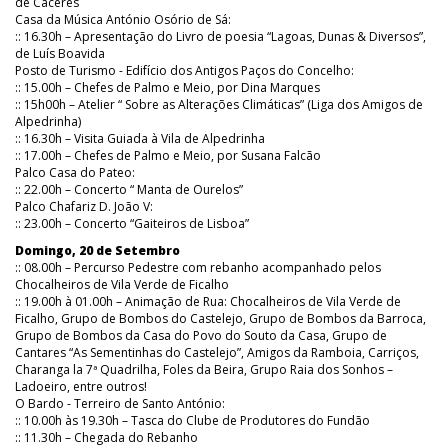
de Cáceres
Casa da Música António Osório de Sá:
:: 16.30h – Apresentação do Livro de poesia “Lagoas, Dunas & Diversos”,
de Luís Boavida
Posto de Turismo - Edifício dos Antigos Paços do Concelho:
:: 15.00h – Chefes de Palmo e Meio, por Dina Marques
:: 15h00h – Atelier “ Sobre as Alterações Climáticas” (Liga dos Amigos de
Alpedrinha)
:: 16.30h – Visita Guiada à Vila de Alpedrinha
:: 17.00h – Chefes de Palmo e Meio, por Susana Falcão
Palco Casa do Pateo:
:: 22.00h – Concerto “ Manta de Ourelos”
Palco Chafariz D. João V:
:: 23.00h – Concerto “Gaiteiros de Lisboa”
Domingo, 20 de Setembro
:: 08.00h – Percurso Pedestre com rebanho acompanhado pelos
Chocalheiros de Vila Verde de Ficalho
:: 19.00h à 01.00h – Animação de Rua: Chocalheiros de Vila Verde de
Ficalho, Grupo de Bombos do Castelejo, Grupo de Bombos da Barroca,
Grupo de Bombos da Casa do Povo do Souto da Casa, Grupo de
Cantares “As Sementinhas do Castelejo”, Amigos da Ramboia, Carriços,
Charanga la 7ª Quadrilha, Foles da Beira, Grupo Raia dos Sonhos –
Ladoeiro, entre outros!
O Bardo - Terreiro de Santo António:
:: 10.00h às 19.30h – Tasca do Clube de Produtores do Fundão
:: 11.30h – Chegada do Rebanho