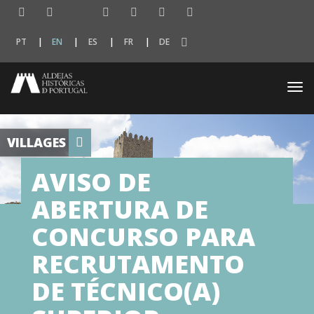
PT
EN
ES
FR
DE
Togg
navi
VILLAGES
AVISO DE
ABERTURA DE
CONCURSO PARA
RECRUTAMENTO
DE TÉCNICO(A)