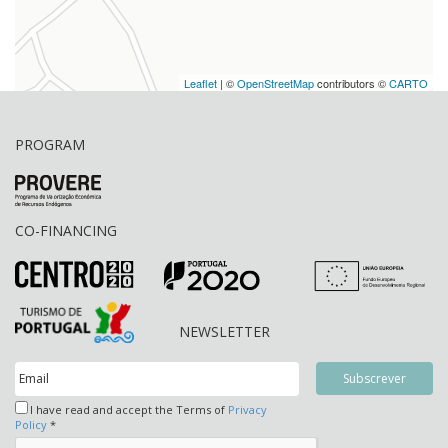
Leaflet
| ©
OpenStreetMap
contributors ©
CARTO
PROGRAM
CO-FINANCING
NEWSLETTER
I have read and accept the Terms of
Privacy
Policy
*