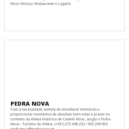
Novo Almoço: Restaurante o Lagarto
PEDRA NOVA
Com a necessidade sentida de emoldurar memórias e
proporcionar momentos de absoluto bem-estar e prazer no
contexto da Aldeia Histórica de Castelo Novo, surgiu o Pedra
Nova – Turismo de Aldeia. (+351) 275 096 232 / 933 299 950
pedranova@pedranova.pt