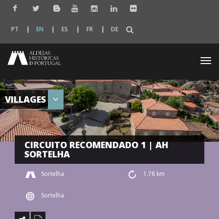
PT
EN
ES
FR
DE
Togg
navi
VILLAGES
CIRCUITO RECOMENDADO 1 | AH
SORTELHA
Sortelha
1.78 km
Sortelha