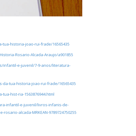
-tua-historia-joao-rui-frade/16565435
Historia-Rosario-Alcada-Araujo/a901855
/infantil-e-juvenil/7-9-anos/literatura-
s-da-tua-historia-joao-rui-frade/16565435
-tua-hist-ria-1563876944.html
ra-infantil-e-juvenil/livros-infanis-de-
a-de-rosario-alcada-MRKEAN-9789724750255