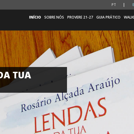
PT
INÍCIO
SOBRE NÓS
PROVERE 21-27
GUIA PRÁTICO
WALK
DA TUA