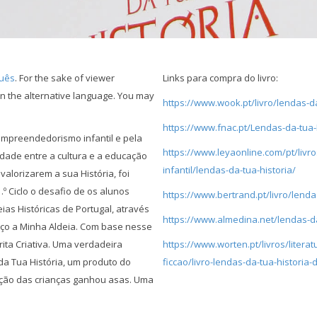
uês
. For the sake of viewer
Links para compra do livro:
n the alternative language. You may
https://www.wook.pt/livro/lendas-da
https://www.fnac.pt/Lendas-da-tua-
empreendedorismo infantil e pela
https://www.leyaonline.com/pt/livros
dade entre a cultura e a educação
infantil/lendas-da-tua-historia/
alorizarem a sua História, foi
º Ciclo o desafio de os alunos
https://www.bertrand.pt/livro/lenda
ias Históricas de Portugal, através
https://www.almedina.net/lendas-da
heço a Minha Aldeia. Com base nesse
rita Criativa. Uma verdadeira
https://www.worten.pt/livros/literatu
 da Tua História, um produto do
ficcao/livro-lendas-da-tua-histori
nação das crianças ganhou asas. Uma