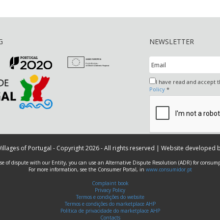
G
NEWSLETTER
I have read and accept 
Policy
*
 Villages of Portugal - Copyright 2026 - All rights reserved | Website developed 
ase of dispute with our Entity, you can use an Alternative Dispute Resolution (ADR) for consump
For more information, see the Consumer Portal, in
www.consumidor.pt
Complaint book
Privacy Policy
Termos e condições do website
Termos e condições do marketplace AHP
Política de privacidade do marketplace AHP
Contacts