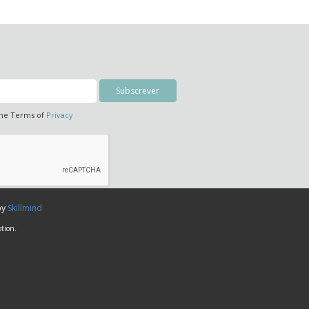
the Terms of
Privacy
by
Skillmind
tion.