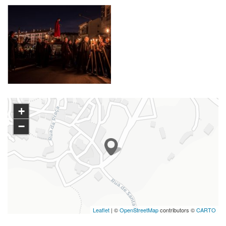
+
−
Leaflet
| ©
OpenStreetMap
contributors ©
CARTO