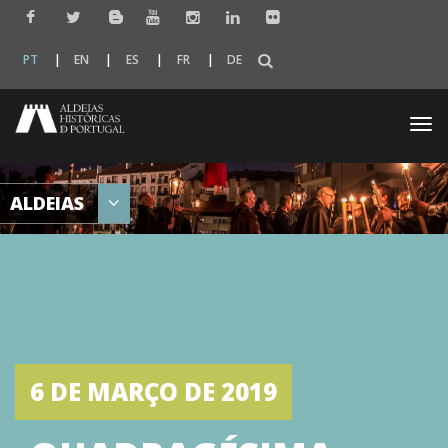
PT
EN
ES
FR
DE
Togg
navi
ALDEIAS
6 DE MARÇO DE 2019