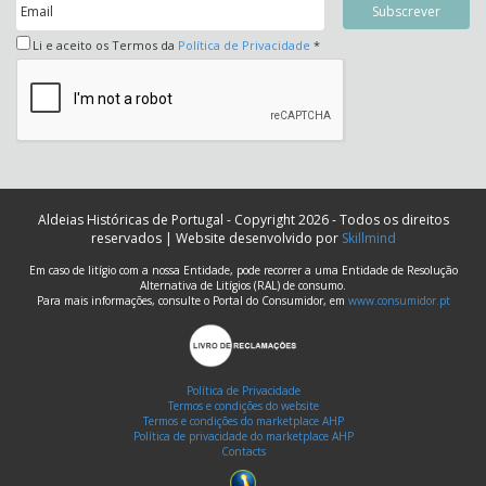
Li e aceito os Termos da
Política de Privacidade
*
Aldeias Históricas de Portugal - Copyright 2026 - Todos os direitos
reservados | Website desenvolvido por
Skillmind
Em caso de litígio com a nossa Entidade, pode recorrer a uma Entidade de Resolução
Alternativa de Litígios (RAL) de consumo.
Para mais informações, consulte o Portal do Consumidor, em
www.consumidor.pt
Política de Privacidade
Termos e condições do website
Termos e condições do marketplace AHP
Política de privacidade do marketplace AHP
Contacts