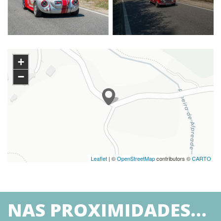
+
−
Leaflet
| ©
OpenStreetMap
contributors ©
CARTO
NAS PROXIMIDADES...