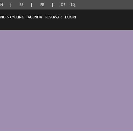
EN
ES
FR
DE
ING & CYCLING
AGENDA
RESERVAR
LOGIN