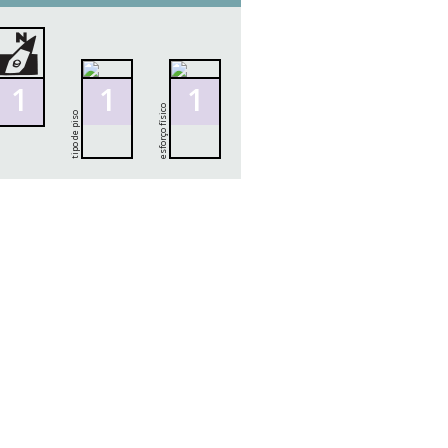
1
1
1
esforço físico
tipo de piso