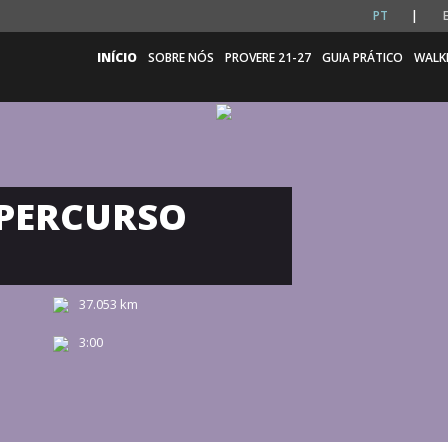
PT
INÍCIO
SOBRE NÓS
PROVERE 21-27
GUIA PRÁTICO
WALK
 PERCURSO
37.053 km
3:00