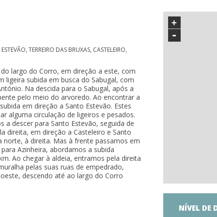
+
-
ESTEVÃO, TERREIRO DAS BRUXAS, CASTELEIRO,
, do largo do Corro, em direção a este, com
m ligeira subida em busca do Sabugal, com
ntónio. Na descida para o Sabugal, após a
nente pelo meio do arvoredo. Ao encontrar a
a subida em direção a Santo Estevão. Estes
r alguma circulação de ligeiros e pesados.
s a descer para Santo Estevão, seguida de
a direita, em direção a Casteleiro e Santo
norte, à direita. Mas à frente passamos em
o para Azinheira, abordamos a subida
km. Ao chegar à aldeia, entramos pela direita
muralha pelas suas ruas de empedrado,
a oeste, descendo até ao largo do Corro
NÍVEL DE 