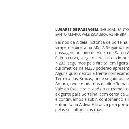
LUGARES DE PASSAGEM:
SABUGAL, SANTO 
SANTO AMARO, VALE ESCALEIRA, AZINHEIRA,
Saímos da Aldeia Histórica de Sortelha
viragem à direita na M542. Seguimos e
passagem ao lado de Aldeia de Santo A
última curva, surge o seu castelo impo
N233, seguimos pela direita, em ligeir
quilómetros na N233 poderão apresenta
Alguns quilómetros à frente começamo
Terreiro das Bruxas, onde seguimos pel
Amaro, onde mudamos de direção para 
Vale da Escaleira e, após o cruzament
exigente para Sortelha, com cerca de 3
e continuamos a subir, contornando a 
entrando na Aldeia Histórica pela port
pelas sus pitorescas ruas.