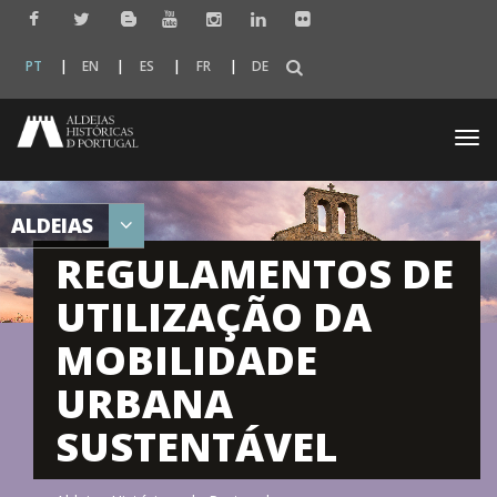
PT
EN
ES
FR
DE
Togg
navi
ALDEIAS
REGULAMENTOS DE
UTILIZAÇÃO DA
MOBILIDADE
URBANA
SUSTENTÁVEL