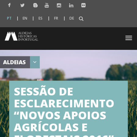
PT
EN
ES
FR
DE
Togg
navi
ALDEIAS
SESSÃO DE
ESCLARECIMENTO
“NOVOS APOIOS
AGRÍCOLAS E