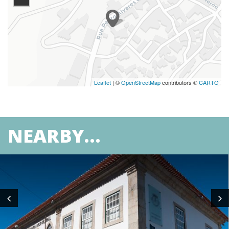
Leaflet
| ©
OpenStreetMap
contributors ©
CARTO
NEARBY...