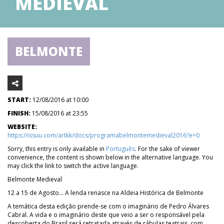
MEDIEVAL
BELMONTE
START:
12/08/2016 at 10:00
FINISH:
15/08/2016 at 23:55
WEBSITE:
https://issuu.com/artkk/docs/programabelmontemedieval2016?e=0
Sorry, this entry is only available in
Português
. For the sake of viewer
convenience, the content is shown below in the alternative language. You
may click the link to switch the active language.
Belmonte Medieval
12 a 15 de Agosto... A lenda renasce na Aldeia Histórica de Belmonte
A temática desta edição prende-se com o imaginário de Pedro Álvares
Cabral. A vida e o imaginário deste que veio a ser o responsável pela
descoberta do Brasil será retratada através de rábulas teatrais, com