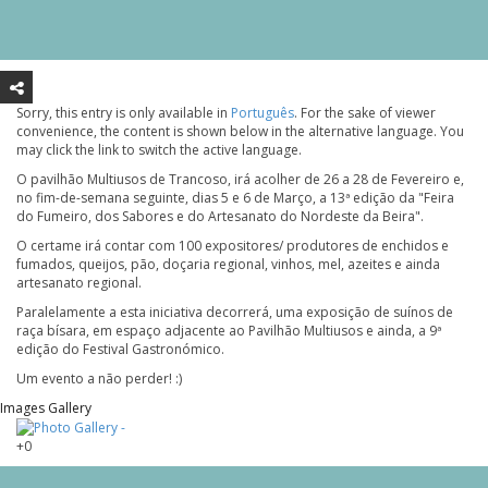
Sorry, this entry is only available in
Português
. For the sake of viewer
convenience, the content is shown below in the alternative language. You
may click the link to switch the active language.
O pavilhão Multiusos de Trancoso, irá acolher de 26 a 28 de Fevereiro e,
no fim-de-semana seguinte, dias 5 e 6 de Março, a 13ª edição da "Feira
do Fumeiro, dos Sabores e do Artesanato do Nordeste da Beira".
O certame irá contar com 100 expositores/ produtores de enchidos e
fumados, queijos, pão, doçaria regional, vinhos, mel, azeites e ainda
artesanato regional.
Paralelamente a esta iniciativa decorrerá, uma exposição de suínos de
raça bísara, em espaço adjacente ao Pavilhão Multiusos e ainda, a 9ª
edição do Festival Gastronómico.
Um evento a não perder! :)
Images Gallery
+0