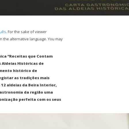
uês
. For the sake of viewer
n the alternative language. You may
mica “Receitas que Contam
 Aldeias Históricas de
ento histórico de
egistar as tradições mais
12 aldeias da Beira Interior,
gastronomia da região uma
onização perfeita com os seus