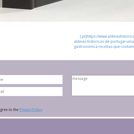
[:pt]https://www.aldeiashistor
aldeias-historicas-de-portugal-um
gastronomica-receitas-que-contam-
agree to the
Privacy Policy