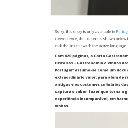
Sorry, this entry is only available in
Portug
convenience, the content is shown below i
click the link to switch the active language.
Com 420 páginas, a Carta Gastronó
Histórias – Gastronomia e Vinhos das
Portugal” assume-se como um docum
extraordinário valor: para além de r
antigas e os costumes culinários das 
captura o saber-fazer que torna a 
experiência incomparável, em harm
vinhos.