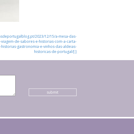
icasdeportugalblog.pt/2023/12/15/a-mesa-das-
a-viagem-de-sabores-e-historias-com-a-carta-
historias-gastronomia-e-vinhos-das-aldeias-
historicas-de-portugal/[:]
submit