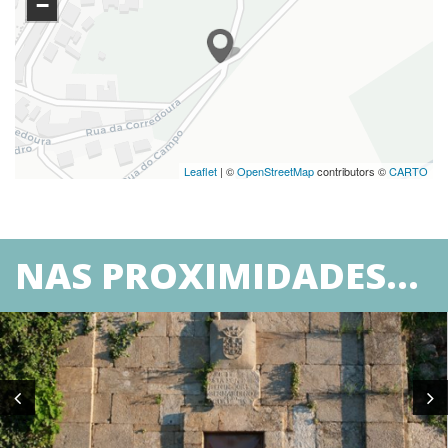
−
Leaflet
| ©
OpenStreetMap
contributors ©
CARTO
NAS PROXIMIDADES...