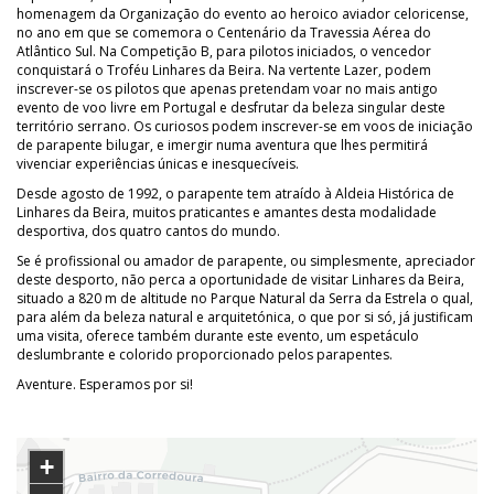
homenagem da Organização do evento ao heroico aviador celoricense,
no ano em que se comemora o Centenário da Travessia Aérea do
Atlântico Sul. Na Competição B, para pilotos iniciados, o vencedor
conquistará o Troféu Linhares da Beira. Na vertente Lazer, podem
inscrever-se os pilotos que apenas pretendam voar no mais antigo
evento de voo livre em Portugal e desfrutar da beleza singular deste
território serrano. Os curiosos podem inscrever-se em voos de iniciação
de parapente bilugar, e imergir numa aventura que lhes permitirá
vivenciar experiências únicas e inesquecíveis.
Desde agosto de 1992, o parapente tem atraído à Aldeia Histórica de
Linhares da Beira, muitos praticantes e amantes desta modalidade
desportiva, dos quatro cantos do mundo.
Se é profissional ou amador de parapente, ou simplesmente, apreciador
deste desporto, não perca a oportunidade de visitar Linhares da Beira,
situado a 820 m de altitude no Parque Natural da Serra da Estrela o qual,
para além da beleza natural e arquitetónica, o que por si só, já justificam
uma visita, oferece também durante este evento, um espetáculo
deslumbrante e colorido proporcionado pelos parapentes.
Aventure. Esperamos por si!
+