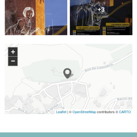
+3
+
−
Leaflet
| ©
OpenStreetMap
contributors ©
CARTO