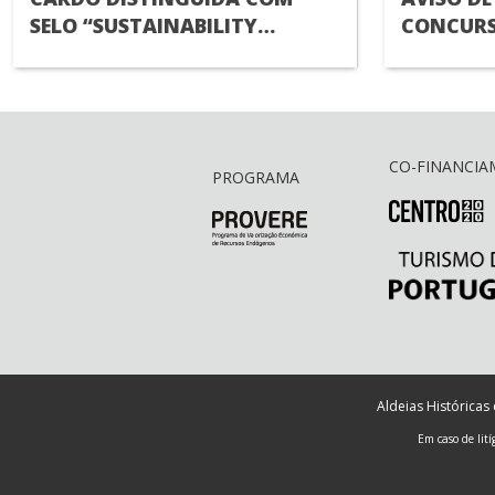
SELO “SUSTAINABILITY
CONCURS
ENGAGED
RECRUTA
TÉCNICO(
CO-FINANCI
PROGRAMA
Aldeias Históricas
Em caso de lit