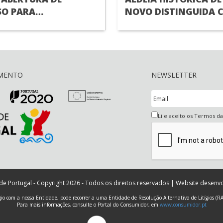
O PARA
NOVO DISTINGUIDA 
MENTO DE
UMA DAS “MELHORES 
A) SUPERIOR
TURÍSTICAS” PELA
ORGANIZAÇÃO MUND
TURISMO
AMENTO
NEWSLETTER
Li e aceito os Termos d
 de Portugal - Copyright 2026 - Todos os direitos reservados | Website desenv
ígio com a nossa Entidade, pode recorrer a uma Entidade de Resolução Alternativa de Litígios (R
Para mais informações, consulte o Portal do Consumidor, em
www.consumidor.pt