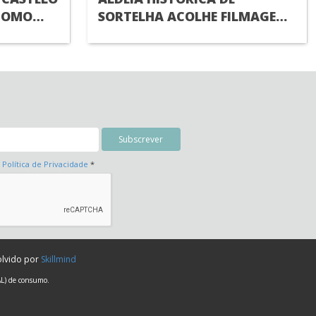
COMO
SORTELHA ACOLHE FILMAGENS
ALDEIAS
DE NOVO FILME DA NETFLIX
IAL DO
a
Política de Privacidade
*
olvido por
Skillmind
AL) de consumo.