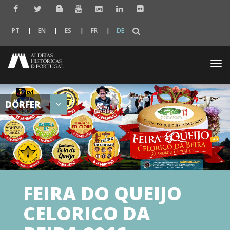
PT
EN
ES
FR
DE
Togg
navi
DÖRFER
FEIRA DO QUEIJO
CELORICO DA