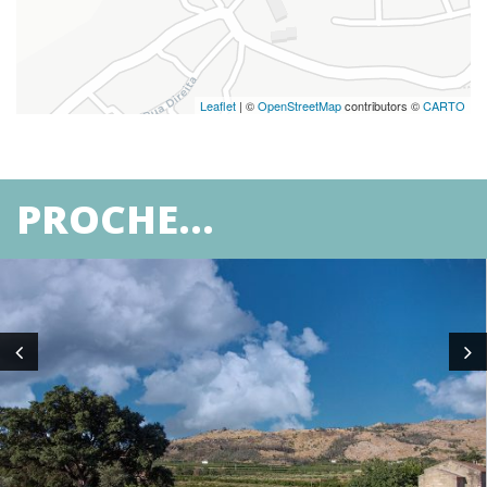
Leaflet
| ©
OpenStreetMap
contributors ©
CARTO
PROCHE...