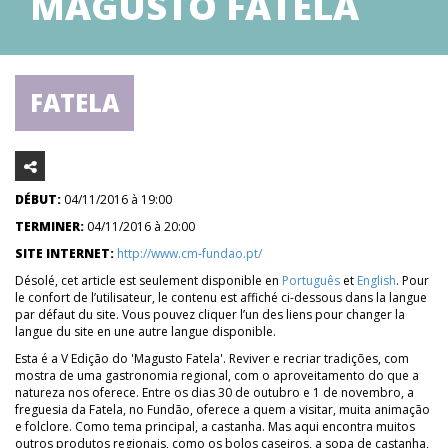
MAGUSTO FATELA
FATELA
DÉBUT:
04/11/2016 à 19:00
TERMINER:
04/11/2016 à 20:00
SITE INTERNET:
http://www.cm-fundao.pt/
Désolé, cet article est seulement disponible en
Português
et
English
. Pour
le confort de l’utilisateur, le contenu est affiché ci-dessous dans la langue
par défaut du site. Vous pouvez cliquer l’un des liens pour changer la
langue du site en une autre langue disponible.
Esta é a V Edição do 'Magusto Fatela'. Reviver e recriar tradições, com
mostra de uma gastronomia regional, com o aproveitamento do que a
natureza nos oferece. Entre os dias 30 de outubro e 1 de novembro, a
freguesia da Fatela, no Fundão, oferece a quem a visitar, muita animação
e folclore. Como tema principal, a castanha. Mas aqui encontra muitos
outros produtos regionais, como os bolos caseiros, a sopa de castanha,