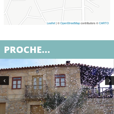
Leaflet
| ©
OpenStreetMap
contributors ©
CARTO
PROCHE...