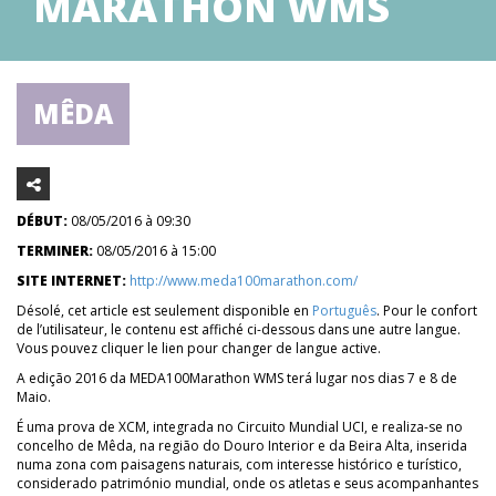
MARATHON WMS
MÊDA
DÉBUT:
08/05/2016 à 09:30
TERMINER:
08/05/2016 à 15:00
SITE INTERNET:
http://www.meda100marathon.com/
Désolé, cet article est seulement disponible en
Português
. Pour le confort
de l’utilisateur, le contenu est affiché ci-dessous dans une autre langue.
Vous pouvez cliquer le lien pour changer de langue active.
A edição 2016 da MEDA100Marathon WMS terá lugar nos dias 7 e 8 de
Maio.
É uma prova de XCM, integrada no Circuito Mundial UCI, e realiza-se no
concelho de Mêda, na região do Douro Interior e da Beira Alta, inserida
numa zona com paisagens naturais, com interesse histórico e turístico,
considerado património mundial, onde os atletas e seus acompanhantes