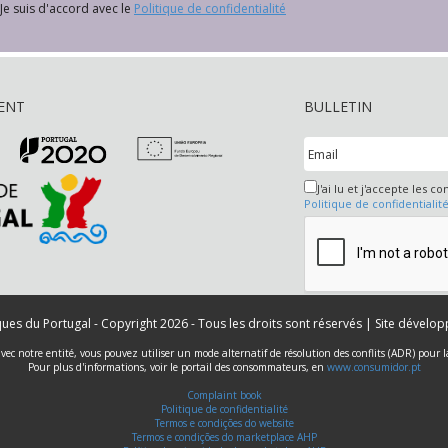
Je suis d'accord avec le
Politique de confidentialité
ENT
BULLETIN
J'ai lu et j'accepte les co
Politique de confidentialit
iques du Portugal - Copyright 2026 - Tous les droits sont réservés | Site dévelo
 avec notre entité, vous pouvez utiliser un mode alternatif de résolution des conflits (ADR) pour
Pour plus d'informations, voir le portail des consommateurs, en
www.consumidor.pt
Complaint book
Politique de confidentialité
Termos e condições do website
Termos e condições do marketplace AHP