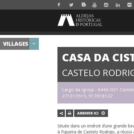
VILLAGES
CASA DA CIS
CASTELO RODRI
Largo da Igreja - 6440-031 Castel
271313515, 917618122
ARRIVER ICI
Située dans un endroit d’une grande bea
à Figueira de Castelo Rodrigo, a réussi 