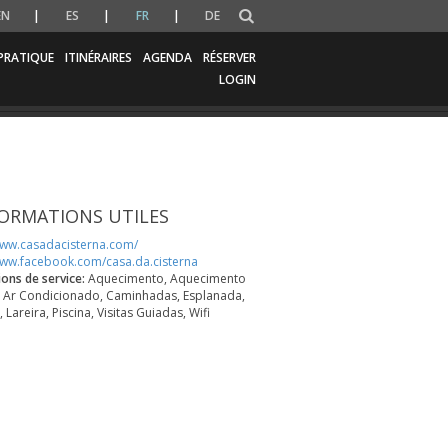
EN
ES
FR
DE
PRATIQUE
ITINÉRAIRES
AGENDA
RÉSERVER
LOGIN
ORMATIONS UTILES
www.casadacisterna.com/
www.facebook.com/casa.da.cisterna
ions de service:
Aquecimento, Aquecimento
, Ar Condicionado, Caminhadas, Esplanada,
, Lareira, Piscina, Visitas Guiadas, Wifi