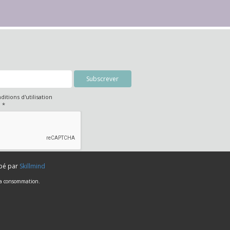
nditions d'utilisation
é
*
ppé par
Skillmind
 la consommation.