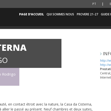
PT
PAGE D’ACCUEIL
QUI SOMMES NOUS
PROVERE 21-27
GUIDE 
TERNA
INF
GO
http://
http://
Prestat
Central
o Rodrigo
Internet
uté, en contact étroit avec la nature, la Casa da Cisterna,
à allier le passé au présent. Neuf chambres et deux suites,