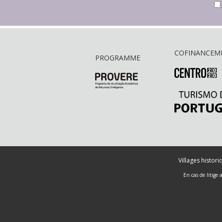
COFINANCEM
PROGRAMME
Villages histor
En cas de litige