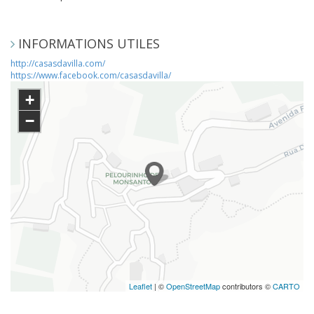
INFORMATIONS UTILES
http://casasdavilla.com/
https://www.facebook.com/casasdavilla/
+
−
Leaflet
| ©
OpenStreetMap
contributors ©
CARTO