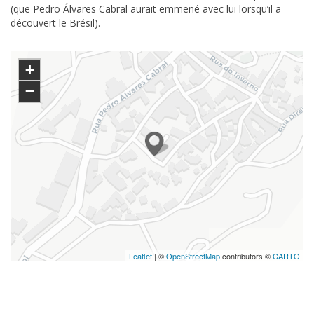
(que Pedro Álvares Cabral aurait emmené avec lui lorsqu’il a
découvert le Brésil).
+
−
Leaflet
| ©
OpenStreetMap
contributors ©
CARTO