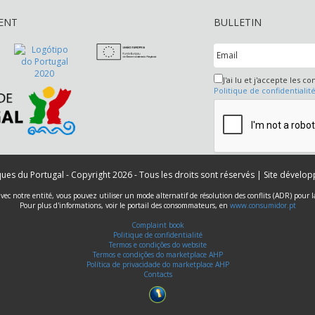
ENT
BULLETIN
J'ai lu et j'accepte les co
Politique de confidentialit
iques du Portugal - Copyright 2026 - Tous les droits sont réservés | Site dévelo
 avec notre entité, vous pouvez utiliser un mode alternatif de résolution des conflits (ADR) pour
Pour plus d'informations, voir le portail des consommateurs, en
www.consumidor.pt
Complaint book
Politique de confidentialité
Termos e condições do website
Termos e condições do marketplace AHP
Política de privacidade do marketplace AHP
Contacts