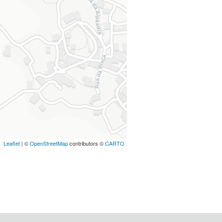
Leaflet
| ©
OpenStreetMap
contributors ©
CARTO