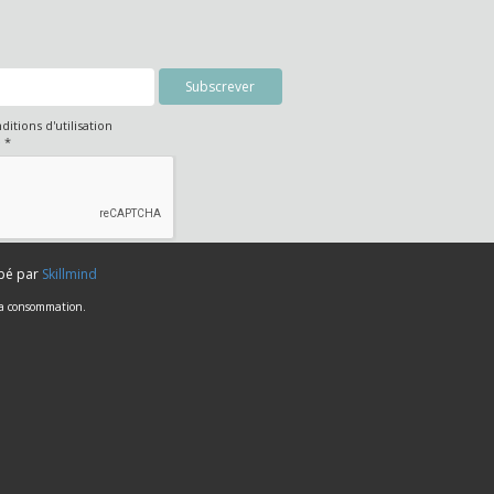
nditions d'utilisation
é
*
ppé par
Skillmind
 la consommation.