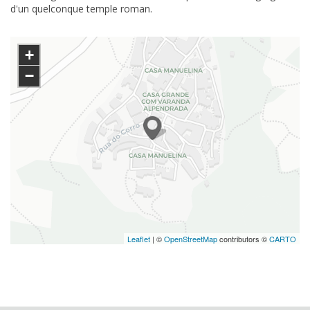
d'un quelconque temple roman.
+
−
Leaflet
| ©
OpenStreetMap
contributors ©
CARTO