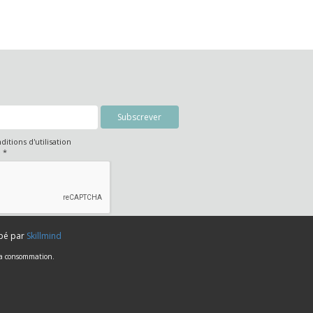
nditions d'utilisation
é
*
ppé par
Skillmind
 la consommation.