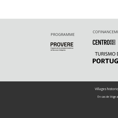
COFINANCEM
PROGRAMME
Villages histor
En cas de litige