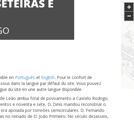
ETEIRAS E
+
−
GO
nible en
Português
et
English
. Pour le confort de
-dessous dans la langue par défaut du site. Vous pouvez
angue du site en une autre langue disponible.
e Leão atribui foral de povoamento a Castelo Rodrigo;
entos e noventa e sete, D. Dinis mandou reconstruir o
 era apoiada por torreões semicirculares. D. Fernando
as no reinado de D. João Primeiro. No século dezasseis,