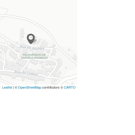
Leaflet
| ©
OpenStreetMap
contributors ©
CARTO