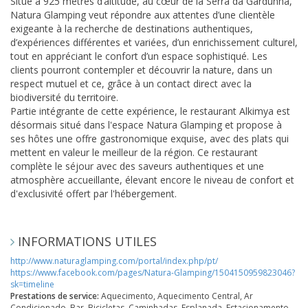
Situé à 925 mètres d’altitude, au cœur de la Serra da Gardunha,
Natura Glamping veut répondre aux attentes d’une clientèle
exigeante à la recherche de destinations authentiques,
d’expériences différentes et variées, d’un enrichissement culturel,
tout en appréciant le confort d’un espace sophistiqué. Les
clients pourront contempler et découvrir la nature, dans un
respect mutuel et ce, grâce à un contact direct avec la
biodiversité du territoire.
Partie intégrante de cette expérience, le restaurant Alkimya est
désormais situé dans l'espace Natura Glamping et propose à
ses hôtes une offre gastronomique exquise, avec des plats qui
mettent en valeur le meilleur de la région. Ce restaurant
complète le séjour avec des saveurs authentiques et une
atmosphère accueillante, élevant encore le niveau de confort et
d'exclusivité offert par l'hébergement.
INFORMATIONS UTILES
http://www.naturaglamping.com/portal/index.php/pt/
https://www.facebook.com/pages/Natura-Glamping/1504150959823046?
sk=timeline
Prestations de service:
Aquecimento, Aquecimento Central, Ar
Condicionado, Bar, Bicicletas, Caminhadas, Esplanada, Estacionamento