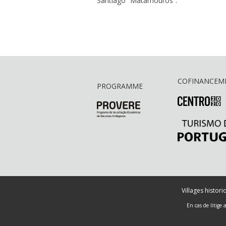
Santiago “Matamouros”.
COFINANCEM
PROGRAMME
Villages histor
En cas de litige