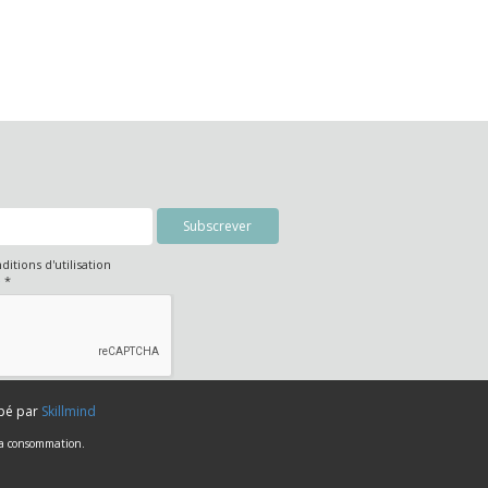
nditions d'utilisation
é
*
ppé par
Skillmind
 la consommation.