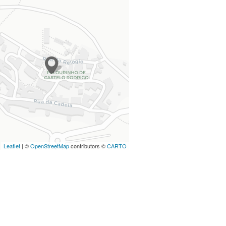
Leaflet
| ©
OpenStreetMap
contributors ©
CARTO