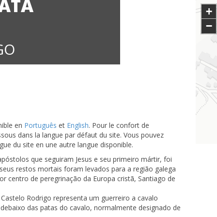
ATA
+
−
GO
nible en
Português
et
English
. Pour le confort de
-dessous dans la langue par défaut du site. Vous pouvez
angue du site en une autre langue disponible.
apóstolos que seguiram Jesus e seu primeiro mártir, foi
seus restos mortais foram levados para a região galega
r centro de peregrinação da Europa cristã, Santiago de
 Castelo Rodrigo representa um guerreiro a cavalo
debaixo das patas do cavalo, normalmente designado de