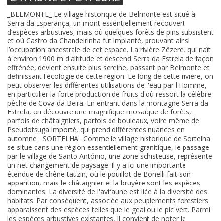
_BELMONTE_ Le village historique de Belmonte est situé à
Serra da Esperança, un mont essentiellement recouvert
d’espèces arbustives, mais où quelques forêts de pins subsistent
et où Castro da Chandeirinha fut implanté, prouvant ainsi
l’occupation ancestrale de cet espace. La rivière Zêzere, qui naît
à environ 1900 m d'altitude et descend Serra da Estrela de façon
effrénée, devient ensuite plus sereine, passant par Belmonte et
définissant l'écologie de cette région. Le long de cette rivière, on
peut observer les différentes utilisations de l'eau par l'Homme,
en particulier la forte production de fruits d'où ressort la célèbre
pêche de Cova da Beira. En entrant dans la montagne Serra da
Estrela, on découvre une magnifique mosaïque de forêts,
parfois de châtaigniers, parfois de bouleaux, voire même de
Pseudotsuga importé, qui prend différentes nuances en
automne. _SORTELHA_ Comme le village historique de Sortelha
se situe dans une région essentiellement granitique, le passage
par le village de Santo António, une zone schisteuse, représente
un net changement de paysage. Il y a ici une importante
étendue de chêne tauzin, où le pouillot de Bonelli fait son
apparition, mais le châtaignier et la bruyère sont les espèces
dominantes. La diversité de l'avifaune est liée à la diversité des
habitats. Par conséquent, associée aux peuplements forestiers
apparaissent des espèces telles que le geai ou le pic vert. Parmi
les espèces arbustives existantes, il convient de noter le