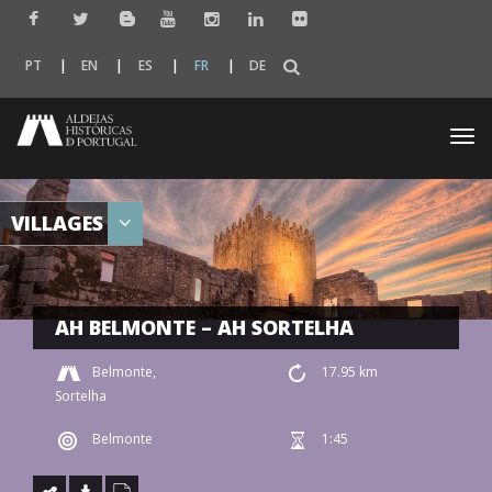
PT
EN
ES
FR
DE
Togg
navi
VILLAGES
AH BELMONTE – AH SORTELHA
Belmonte,
17.95 km
Sortelha
Belmonte
1:45