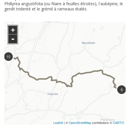
Phillyrea angustifolia (ou filaire à feuilles étroites), l'aubépine, le
genêt tridenté et le grémil à rameaux étalés.
+
-
10
8
Leaflet
| ©
OpenStreetMap
contributors ©
CARTO