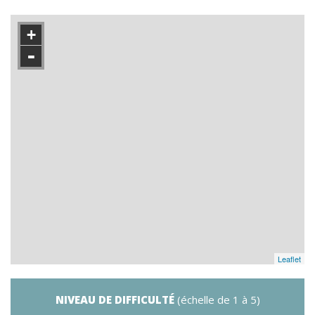
+
-
Leaflet
NIVEAU DE DIFFICULTÉ
(échelle de 1 à 5)