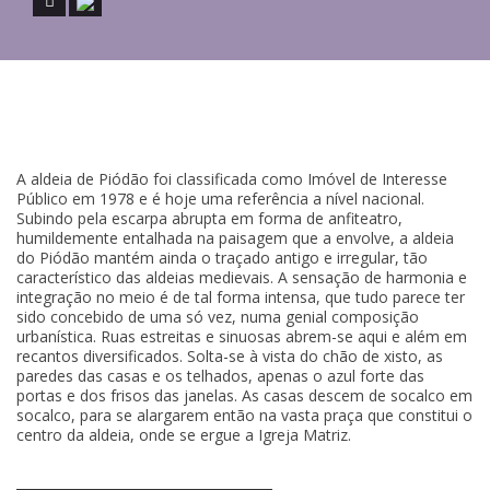
A aldeia de Piódão foi classificada como Imóvel de Interesse
Público em 1978 e é hoje uma referência a nível nacional.
Subindo pela escarpa abrupta em forma de anfiteatro,
humildemente entalhada na paisagem que a envolve, a aldeia
do Piódão mantém ainda o traçado antigo e irregular, tão
característico das aldeias medievais. A sensação de harmonia e
integração no meio é de tal forma intensa, que tudo parece ter
sido concebido de uma só vez, numa genial composição
urbanística. Ruas estreitas e sinuosas abrem-se aqui e além em
recantos diversificados. Solta-se à vista do chão de xisto, as
paredes das casas e os telhados, apenas o azul forte das
portas e dos frisos das janelas. As casas descem de socalco em
socalco, para se alargarem então na vasta praça que constitui o
centro da aldeia, onde se ergue a Igreja Matriz.