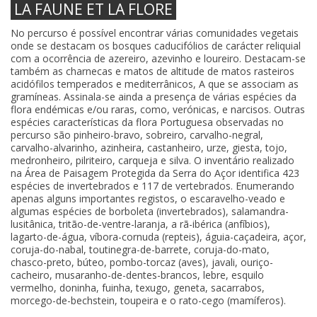
LA FAUNE ET LA FLORE
No percurso é possível encontrar várias comunidades vegetais
onde se destacam os bosques caducifólios de carácter reliquial
com a ocorrência de azereiro, azevinho e loureiro. Destacam-se
também as charnecas e matos de altitude de matos rasteiros
acidófilos temperados e mediterrânicos, A que se associam as
gramíneas. Assinala-se ainda a presença de várias espécies da
flora endémicas e/ou raras, como, verónicas, e narcisos. Outras
espécies características da flora Portuguesa observadas no
percurso são pinheiro-bravo, sobreiro, carvalho-negral,
carvalho-alvarinho, azinheira, castanheiro, urze, giesta, tojo,
medronheiro, pilriteiro, carqueja e silva. O inventário realizado
na Área de Paisagem Protegida da Serra do Açor identifica 423
espécies de invertebrados e 117 de vertebrados. Enumerando
apenas alguns importantes registos, o escaravelho-veado e
algumas espécies de borboleta (invertebrados), salamandra-
lusitânica, tritão-de-ventre-laranja, a rã-ibérica (anfíbios),
lagarto-de-água, víbora-cornuda (repteis), águia-caçadeira, açor,
coruja-do-nabal, toutinegra-de-barrete, coruja-do-mato,
chasco-preto, búteo, pombo-torcaz (aves), javali, ouriço-
cacheiro, musaranho-de-dentes-brancos, lebre, esquilo
vermelho, doninha, fuinha, texugo, geneta, sacarrabos,
morcego-de-bechstein, toupeira e o rato-cego (mamíferos).