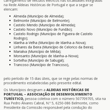
carregamento de veículos elétricos nas localidades integradas
na Rede Aldeias Históricas de Portugal e que a seguir se
elencam:
Almeida (Município de Almeida);
Belmonte (Município de Belmonte);
Castelo Mendo (Município de Almeida);
Castelo Novo (Município de Fundão);
Castelo Rodrigo (Município de Figueira de Castelo
Rodrigo);
Idanha-a-Velha (Município de Idanha-a-Nova);
Linhares da Beira (Município de Celorico da Beira);
Marialva (Município de Mêda);
Monsanto (Município de Idanha-a-Nova);
Sortelha (Município de Sabugal);
Trancoso (Município de Trancoso),
pelo período de 15 dias úteis, que se rege pelas normas de
procedimento estabelecidas pelo presente edital.
Os Municípios designam a
ALDEIAS HISTÓRICAS DE
PORTUGAL – ASSOCIAÇÃO DE DESENVOLVIMENTO
TURÍSTICO,
pessoa coletiva com o número 507709705, sita na
Rua Pedro Álvares Cabral, N.º 5, 6250-086 Belmonte, como
Presidente da Comissão responsável pela condução do