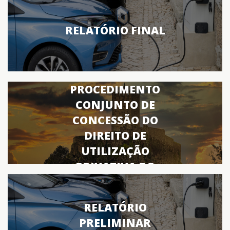
RELATÓRIO FINAL
PROCEDIMENTO
CONJUNTO DE
CONCESSÃO DO
DIREITO DE
UTILIZAÇÃO
PRIVATIVA DO
DOMÍNIO PÚBLICO
PARA A
RELATÓRIO
INSTALAÇÃO,
PRELIMINAR
MANUTENÇÃO E