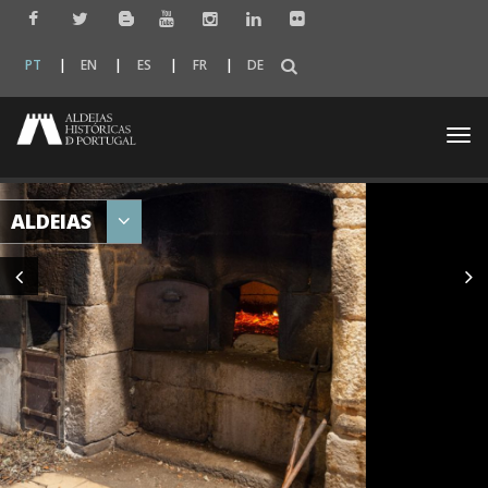
PT
EN
ES
FR
DE
Togg
navi
ALDEIAS